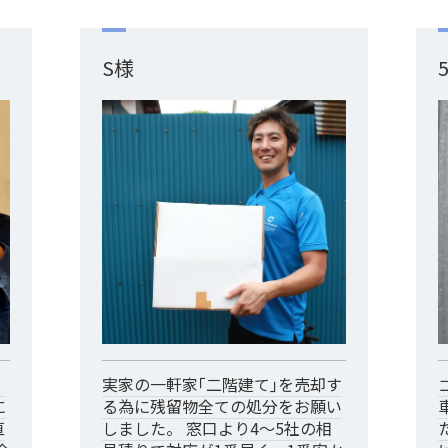
S様
。
実家の一軒家｢二階建て｣を売却す
に
る為に残留物全ての処分をお願い
直
しました。 窓口より4～5社の相