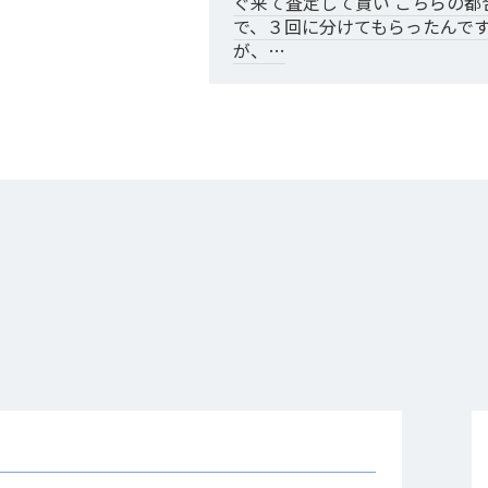
ぐ来て査定して貰い こちらの都
で、３回に分けてもらったんで
が、…
あきる野市