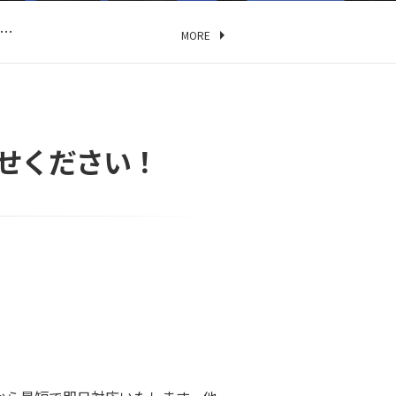
…
…
MORE
…
方…
…
…
せください！