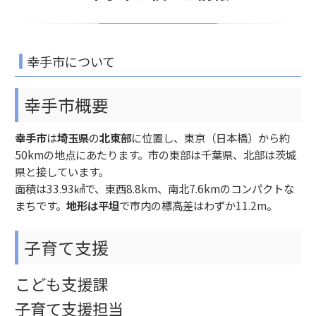
幸手市について
幸手市概要
幸手市
は
埼玉県
の
北東部
に位置し、東京（日本橋）から約
50kmの地点にあたります。市の東部は千葉県、北部は茨城
県と接しています。
面積は33.93㎢で、東西8.8km、南北7.6kmのコンパクトな
まちです。
地形は平坦
で市内の標高差はわずか11.2m。
子育て支援
こども支援課
子育て支援担当