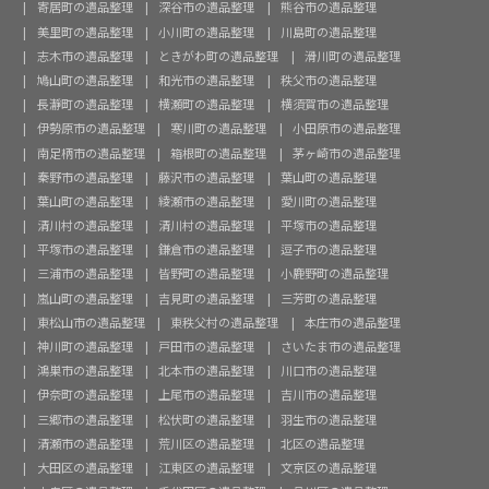
寄居町の遺品整理
深谷市の遺品整理
熊谷市の遺品整理
美里町の遺品整理
小川町の遺品整理
川島町の遺品整理
志木市の遺品整理
ときがわ町の遺品整理
滑川町の遺品整理
鳩山町の遺品整理
和光市の遺品整理
秩父市の遺品整理
長瀞町の遺品整理
横瀬町の遺品整理
横須賀市の遺品整理
伊勢原市の遺品整理
寒川町の遺品整理
小田原市の遺品整理
南足柄市の遺品整理
箱根町の遺品整理
茅ヶ崎市の遺品整理
秦野市の遺品整理
藤沢市の遺品整理
葉山町の遺品整理
葉山町の遺品整理
綾瀬市の遺品整理
愛川町の遺品整理
清川村の遺品整理
清川村の遺品整理
平塚市の遺品整理
平塚市の遺品整理
鎌倉市の遺品整理
逗子市の遺品整理
三浦市の遺品整理
皆野町の遺品整理
小鹿野町の遺品整理
嵐山町の遺品整理
吉見町の遺品整理
三芳町の遺品整理
東松山市の遺品整理
東秩父村の遺品整理
本庄市の遺品整理
神川町の遺品整理
戸田市の遺品整理
さいたま市の遺品整理
鴻巣市の遺品整理
北本市の遺品整理
川口市の遺品整理
伊奈町の遺品整理
上尾市の遺品整理
吉川市の遺品整理
三郷市の遺品整理
松伏町の遺品整理
羽生市の遺品整理
清瀬市の遺品整理
荒川区の遺品整理
北区の遺品整理
大田区の遺品整理
江東区の遺品整理
文京区の遺品整理