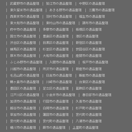
武蔵野市の遺品整理
狛江市の遺品整理
中野区の遺品整理
東久留米市の遺品整理
あきる野市の遺品整理
三鷹市の遺品整理
西東京市の遺品整理
羽村市の遺品整理
福生市の遺品整理
東大和市の遺品整理
東村山市の遺品整理
調布市の遺品整理
府中市の遺品整理
多摩市の遺品整理
板橋区の遺品整理
国立市の遺品整理
豊島区の遺品整理
港区の遺品整理
渋谷区の遺品整理
目黒区の遺品整理
新宿区の遺品整理
練馬区の遺品整理
杉並区の遺品整理
世田谷区の遺品整理
厚木市の遺品整理
大和市の遺品整理
座間市の遺品整理
ふじみ野市の遺品整理
入間市の遺品整理
坂戸市の遺品整理
川越市の遺品整理
所沢市の遺品整理
新座市の遺品整理
毛呂山町の遺品整理
日高市の遺品整理
飯能市の遺品整理
鶴ヶ島市の遺品整理
川崎市の遺品整理
台東区の遺品整理
墨田区の遺品整理
足立区の遺品整理
葛飾区の遺品整理
江戸川区の遺品整理
小金井市の遺品整理
春日部市の遺品整理
加須市の遺品整理
行田市の遺品整理
久喜市の遺品整理
越谷市の遺品整理
白岡市の遺品整理
杉戸町の遺品整理
草加市の遺品整理
蓮田市の遺品整理
宮代町の遺品整理
宮代町の遺品整理
宮代町の遺品整理
八潮市の遺品整理
桶川市の遺品整理
蕨市の遺品整理
上里町の遺品整理