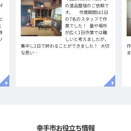
F
の遺品整理のご依頼で
ァ
す。 作業期間は1日
だ
の7名のスタッフで作
洗
業でした！ 量や場所
特
が広く1日作業では難
ソ
しいと考えましたが、
集中し1日で終わることができました！ 大切
な思い…
◥
◥
幸手市お役立ち情報