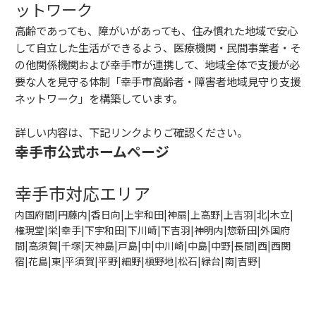
ットワーク
高齢であっても、障がいがあっても、住み慣れた地域で安心
して自立した生活ができるよう、医療機関・民間事業者・そ
の他関係機関および幸手市が連携して、地域全体で支援が必
要な人を見守る体制「幸手市高齢者・障害者地域見守り支援
ネットワーク」を構築しています。
詳しい内容は、下記リンクよりご確認ください。
幸手市公式ホームページ
幸手市対応エリア
内国府間|円藤内|香日向|上宇和田|神扇|上高野|上吉羽|北|木立|
権現堂|栄|幸手|下宇和田|下川崎|下吉羽|神明内|惣新田|外国府
間|高須賀|千塚
|
天神島|戸島|中|中川崎|中島|中野|長間|西|西関
宿|花島|東|平須賀|平野|細野|槇野地|松石|緑台|南|吉野|