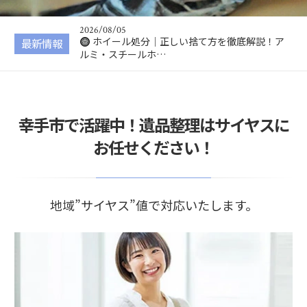
説！電動キックボー…
2026/08/05
ホイール処分｜正しい捨て方を徹底解説！ア
最新情報
ルミ・スチールホ…
2026/08/04
VRゴーグル処分｜正しい捨て方を徹底解説！
無料で処分する方…
2026/08/03
幸手市で活躍中！遺品整理はサイヤスに
コーヒーメーカー処分｜正しい捨て方を徹底
解説！無料で処分…
お任せください！
2026/08/07
防草シート処分｜正しい捨て方を徹底解説！
無料で処分する方…
地域”サイヤス”値で対応いたします。