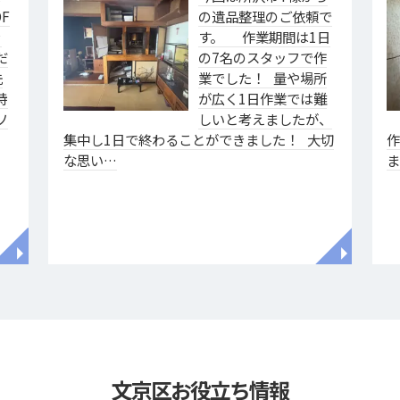
F
の遺品整理のご依頼で
ァ
す。 作業期間は1日
だ
の7名のスタッフで作
洗
業でした！ 量や場所
特
が広く1日作業では難
ソ
しいと考えましたが、
集中し1日で終わることができました！ 大切
な思い…
◥
◥
文京区お役立ち情報