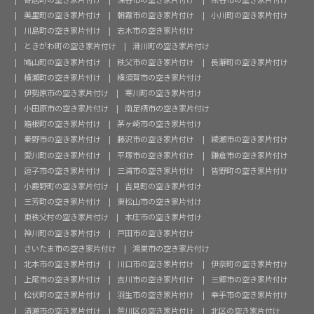
美里町の空き家片付け
朝霧市の空き家片付け
小川町の空き家片付け
川島町の空き家片付け
志木市の空き家片付け
ときがわ町の空き家片付け
滑川町の空き家片付け
鳩山町の空き家片付け
秩父市の空き家片付け
長瀞町の空き家片付け
横瀬町の空き家片付け
横須賀市の空き家片付け
伊勢原市の空き家片付け
寒川町の空き家片付け
小田原市の空き家片付け
南足柄市の空き家片付け
箱根町の空き家片付け
茅ヶ崎市の空き家片付け
秦野市の空き家片付け
藤沢市の空き家片付け
綾瀬市の空き家片付け
愛川町の空き家片付け
平塚市の空き家片付け
鎌倉市の空き家片付け
逗子市の空き家片付け
三浦市の空き家片付け
皆野町の空き家片付け
小鹿野町の空き家片付け
吉見町の空き家片付け
三芳町の空き家片付け
東松山市の空き家片付け
東秩父村の空き家片付け
本庄市の空き家片付け
神川町の空き家片付け
戸田市の空き家片付け
さいたま市の空き家片付け
鴻巣市の空き家片付け
北本市の空き家片付け
川口市の空き家片付け
伊奈町の空き家片付け
上尾市の空き家片付け
吉川市の空き家片付け
三郷市の空き家片付け
松伏町の空き家片付け
羽生市の空き家片付け
幸手市の空き家片付け
清瀬市の空き家片付け
荒川区の空き家片付け
北区の空き家片付け