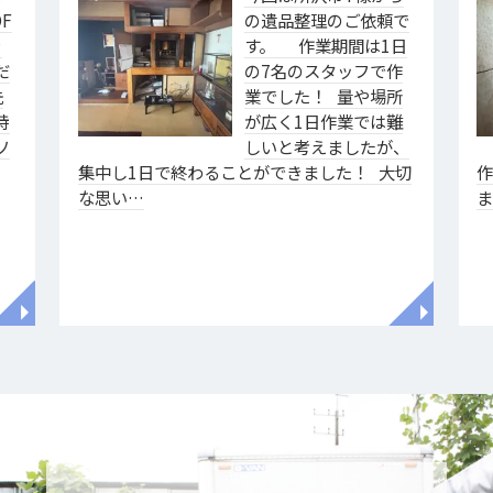
F
の遺品整理のご依頼で
ァ
す。 作業期間は1日
だ
の7名のスタッフで作
洗
業でした！ 量や場所
特
が広く1日作業では難
ソ
しいと考えましたが、
集中し1日で終わることができました！ 大切
な思い…
◥
◥