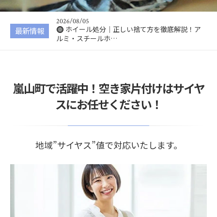
説！電動キックボー…
2026/08/05
ホイール処分｜正しい捨て方を徹底解説！ア
最新情報
ルミ・スチールホ…
2026/08/04
VRゴーグル処分｜正しい捨て方を徹底解説！
無料で処分する方…
2026/08/03
嵐山町で活躍中！空き家片付けはサイヤ
コーヒーメーカー処分｜正しい捨て方を徹底
解説！無料で処分…
スにお任せください！
2026/08/02
ドローン処分｜正しい捨て方を徹底解説！安
全な処分方法・バ…
2026/08/06
地域”サイヤス”値で対応いたします。
キックボード処分｜正しい捨て方を徹底解
説！電動キックボー…