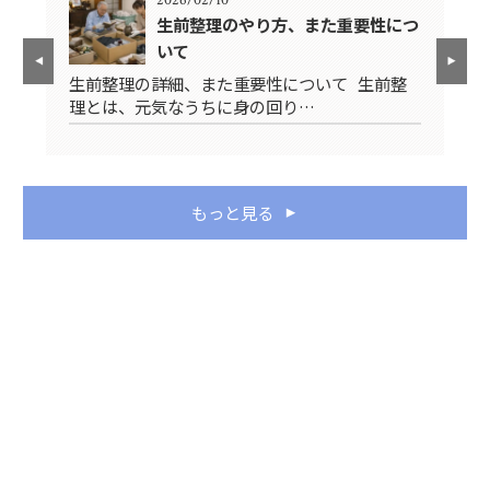
生前整理のやり方、また重要性につ
いて
先
生前整理の詳細、また重要性について 生前整
み
理とは、元気なうちに身の回り…
ス
もっと見る