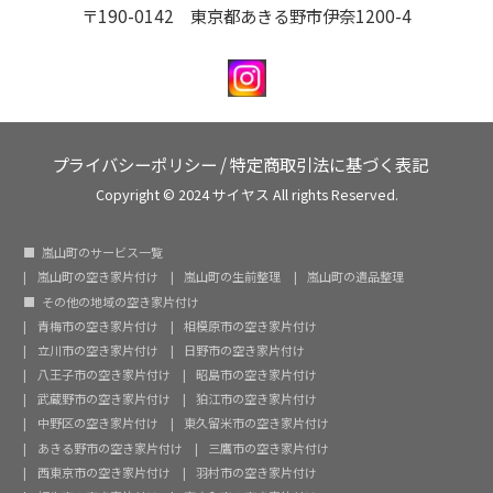
〒190-0142 東京都あきる野市伊奈1200-4
プライバシーポリシー
/
特定商取引法に基づく表記
Copyright © 2024 サイヤス All rights Reserved.
嵐山町のサービス一覧
嵐山町の空き家片付け
嵐山町の生前整理
嵐山町の遺品整理
その他の地域の空き家片付け
青梅市の空き家片付け
相模原市の空き家片付け
立川市の空き家片付け
日野市の空き家片付け
八王子市の空き家片付け
昭島市の空き家片付け
武蔵野市の空き家片付け
狛江市の空き家片付け
中野区の空き家片付け
東久留米市の空き家片付け
あきる野市の空き家片付け
三鷹市の空き家片付け
西東京市の空き家片付け
羽村市の空き家片付け