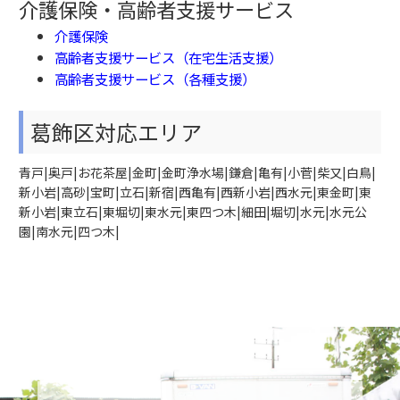
介護保険・高齢者支援サービス
介護保険
高齢者支援サービス（在宅生活支援）
高齢者支援サービス（各種支援）
葛飾区対応エリア
青戸|奥戸|お花茶屋|金町|金町浄水場|鎌倉|亀有|小菅|柴又|白鳥|
新小岩|高砂|宝町|立石|新宿|西亀有|西新小岩|西水元|東金町|東
新小岩|東立石|東堀切|東水元|東四つ木|細田|堀切|水元|水元公
園|南水元|四つ木|