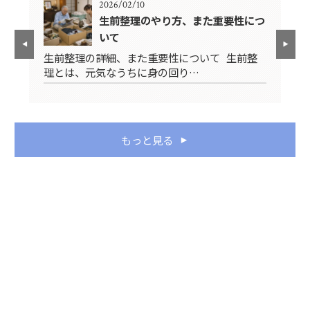
2026/02/10
生前整理のやり方、また重要性につ
いて
先
生前整理の詳細、また重要性について 生前整
み
理とは、元気なうちに身の回り…
ス
もっと見る