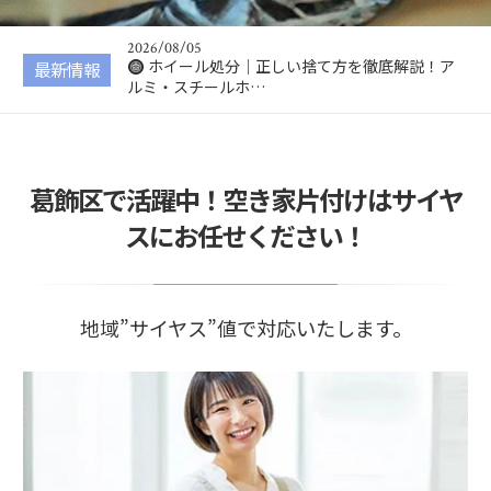
説！電動キックボー…
2026/08/05
ホイール処分｜正しい捨て方を徹底解説！ア
最新情報
ルミ・スチールホ…
2026/08/04
VRゴーグル処分｜正しい捨て方を徹底解説！
無料で処分する方…
2026/08/03
葛飾区で活躍中！空き家片付けはサイヤ
コーヒーメーカー処分｜正しい捨て方を徹底
解説！無料で処分…
スにお任せください！
2026/08/07
防草シート処分｜正しい捨て方を徹底解説！
無料で処分する方…
地域”サイヤス”値で対応いたします。