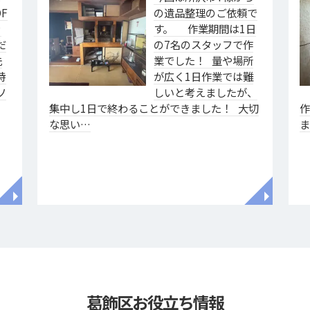
F
の遺品整理のご依頼で
ァ
す。 作業期間は1日
だ
の7名のスタッフで作
洗
業でした！ 量や場所
特
が広く1日作業では難
ソ
しいと考えましたが、
集中し1日で終わることができました！ 大切
な思い…
◥
◥
葛飾区お役立ち情報