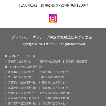
〒190-0142 東京都あきる野市伊奈1200-4
プライバシーポリシー
/
特定商取引法に基づく表記
Copyright © 2024 サイヤス All rights Reserved.
葛飾区のサービス一覧
葛飾区の空き家片付け
葛飾区の生前整理
葛飾区の遺品整理
その他の地域の空き家片付け
青梅市の空き家片付け
相模原市の空き家片付け
立川市の空き家片付け
日野市の空き家片付け
八王子市の空き家片付け
昭島市の空き家片付け
武蔵野市の空き家片付け
狛江市の空き家片付け
中野区の空き家片付け
東久留米市の空き家片付け
あきる野市の空き家片付け
三鷹市の空き家片付け
西東京市の空き家片付け
羽村市の空き家片付け