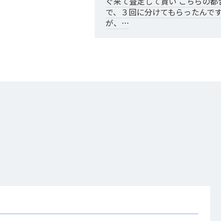
ぐ来て査定して貰い こちらの都
で、３回に分けてもらったんで
が、…
あきる