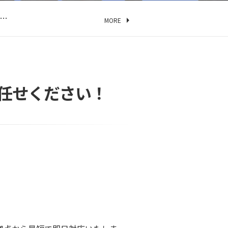
…
…
MORE
方…
…
…
…
任せください！