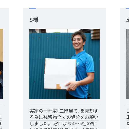
S様
。
実家の一軒家｢二階建て｣を売却す
に
る為に残留物全ての処分をお願い
直
しました。 窓口より4～5社の相