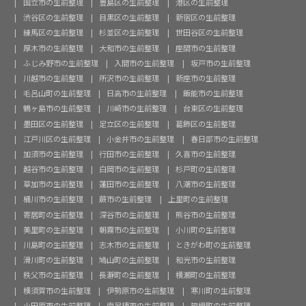
国立市の生前整理
豊島区の生前整理
港区の生前整理
渋谷区の生前整理
目黒区の生前整理
新宿区の生前整理
練馬区の生前整理
杉並区の生前整理
世田谷区の生前整理
厚木市の生前整理
大和市の生前整理
座間市の生前整理
ふじみ野市の生前整理
入間市の生前整理
坂戸市の生前整理
川越市の生前整理
所沢市の生前整理
新座市の生前整理
毛呂山町の生前整理
日高市の生前整理
飯能市の生前整理
鶴ヶ島市の生前整理
川崎市の生前整理
台東区の生前整理
墨田区の生前整理
足立区の生前整理
葛飾区の生前整理
江戸川区の生前整理
小金井市の生前整理
春日部市の生前整理
加須市の生前整理
行田市の生前整理
久喜市の生前整理
越谷市の生前整理
白岡市の生前整理
杉戸町の生前整理
草加市の生前整理
蓮田市の生前整理
八潮市の生前整理
桶川市の生前整理
蕨市の生前整理
上里町の生前整理
寄居町の生前整理
深谷市の生前整理
熊谷市の生前整理
美里町の生前整理
朝霧市の生前整理
小川町の生前整理
川島町の生前整理
志木市の生前整理
ときがわ町の生前整理
滑川町の生前整理
鳩山町の生前整理
和光市の生前整理
秩父市の生前整理
長瀞町の生前整理
横瀬町の生前整理
横須賀市の生前整理
伊勢原市の生前整理
寒川町の生前整理
小田原市の生前整理
南足柄市の生前整理
箱根町の生前整理