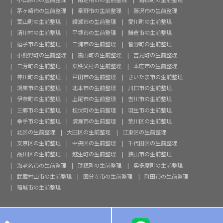
茅ヶ崎市の生前整理
秦野市の生前整理
藤沢市の生前整理
葉山町の生前整理
綾瀬市の生前整理
愛川町の生前整理
清川村の生前整理
平塚市の生前整理
鎌倉市の生前整理
逗子市の生前整理
三浦市の生前整理
皆野町の生前整理
小鹿野町の生前整理
嵐山町の生前整理
吉見町の生前整理
三芳町の生前整理
東秩父村の生前整理
本庄市の生前整理
神川町の生前整理
戸田市の生前整理
さいたま市の生前整理
鴻巣市の生前整理
北本市の生前整理
川口市の生前整理
伊奈町の生前整理
上尾市の生前整理
吉川市の生前整理
三郷市の生前整理
松伏町の生前整理
羽生市の生前整理
幸手市の生前整理
清瀬市の生前整理
荒川区の生前整理
北区の生前整理
大田区の生前整理
江東区の生前整理
文京区の生前整理
中央区の生前整理
千代田区の生前整理
品川区の生前整理
越生町の生前整理
狭山市の生前整理
海老名市の生前整理
瑞穂町の生前整理
奥多摩町の生前整理
武蔵村山市の生前整理
国分寺市の生前整理
町田市の生前整理
稲城市の生前整理