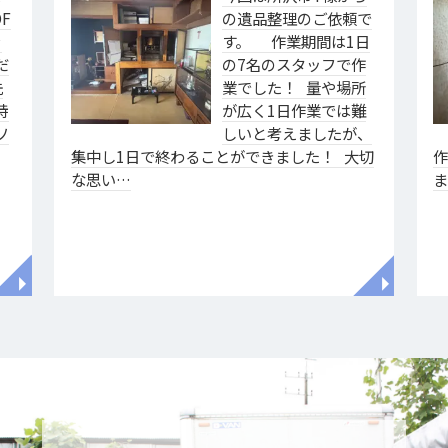
F
の遺品整理のご依頼で
ァ
す。 作業期間は1日
だ
の7名のスタッフで作
洗
業でした！ 量や場所
特
が広く1日作業では難
ソ
しいと考えましたが、
集中し1日で終わることができました！ 大切
な思い…
◥
◥