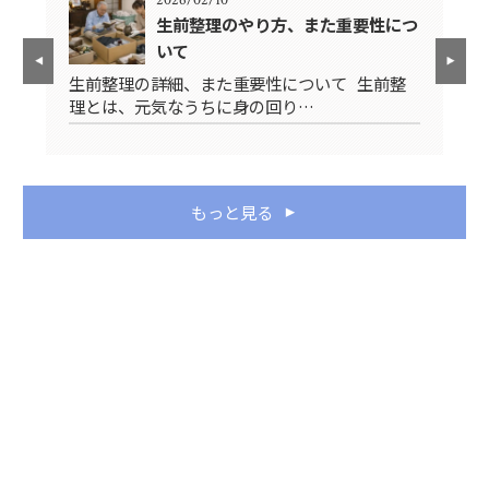
生前整理のやり方、また重要性につ
いて
先
生前整理の詳細、また重要性について 生前整
み
理とは、元気なうちに身の回り…
ス
もっと見る