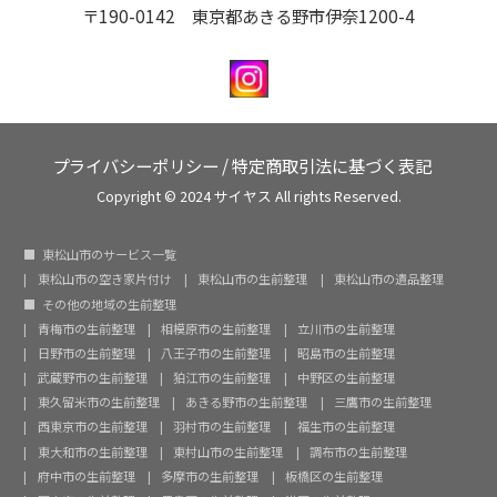
〒190-0142 東京都あきる野市伊奈1200-4
プライバシーポリシー
/
特定商取引法に基づく表記
Copyright © 2024 サイヤス All rights Reserved.
東松山市のサービス一覧
東松山市の空き家片付け
東松山市の生前整理
東松山市の遺品整理
その他の地域の生前整理
青梅市の生前整理
相模原市の生前整理
立川市の生前整理
日野市の生前整理
八王子市の生前整理
昭島市の生前整理
武蔵野市の生前整理
狛江市の生前整理
中野区の生前整理
東久留米市の生前整理
あきる野市の生前整理
三鷹市の生前整理
西東京市の生前整理
羽村市の生前整理
福生市の生前整理
東大和市の生前整理
東村山市の生前整理
調布市の生前整理
府中市の生前整理
多摩市の生前整理
板橋区の生前整理