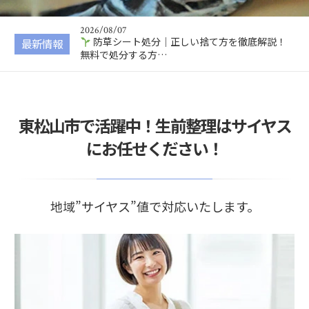
防草シート処分｜正しい捨て方を徹底解説！
無料で処分する方…
2026/08/06
キックボード処分｜正しい捨て方を徹底解
最新情報
説！電動キックボー…
2026/08/05
ホイール処分｜正しい捨て方を徹底解説！ア
ルミ・スチールホ…
2026/08/04
東松山市で活躍中！生前整理はサイヤス
VRゴーグル処分｜正しい捨て方を徹底解説！
無料で処分する方…
にお任せください！
2026/08/08
天然芝の処分方法｜正しい捨て方を徹底解
説！芝生・土・根・…
地域”サイヤス”値で対応いたします。