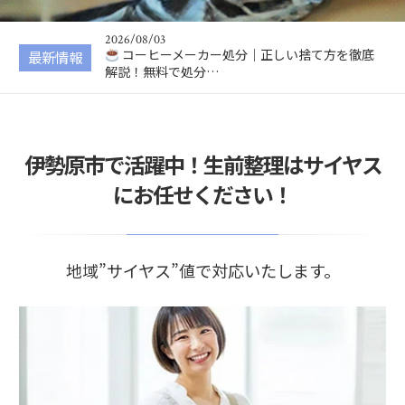
無料で処分する方…
2026/08/03
コーヒーメーカー処分｜正しい捨て方を徹底
最新情報
解説！無料で処分…
2026/08/02
ドローン処分｜正しい捨て方を徹底解説！安
全な処分方法・バ…
2026/08/01
伊勢原市で活躍中！生前整理はサイヤス
高圧洗浄機の処分方法を徹底解説！正しい捨
て方やリサイクル…
にお任せください！
2026/08/05
ホイール処分｜正しい捨て方を徹底解説！ア
ルミ・スチールホ…
地域”サイヤス”値で対応いたします。