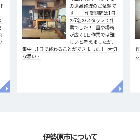
F
の遺品整理のご依頼で
ァ
す。 作業期間は1日
だ
の7名のスタッフで作
洗
業でした！ 量や場所
特
が広く1日作業では難
ソ
しいと考えましたが、
集中し1日で終わることができました！ 大切
な思い…
◥
◥
伊勢原市について