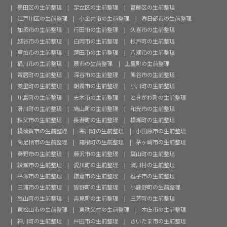
墨田区の生前整理
足立区の生前整理
葛飾区の生前整理
江戸川区の生前整理
小金井市の生前整理
春日部市の生前整理
加須市の生前整理
行田市の生前整理
久喜市の生前整理
越谷市の生前整理
白岡市の生前整理
杉戸町の生前整理
草加市の生前整理
蓮田市の生前整理
八潮市の生前整理
桶川市の生前整理
蕨市の生前整理
上里町の生前整理
寄居町の生前整理
深谷市の生前整理
熊谷市の生前整理
美里町の生前整理
朝霧市の生前整理
小川町の生前整理
川島町の生前整理
志木市の生前整理
ときがわ町の生前整理
滑川町の生前整理
鳩山町の生前整理
和光市の生前整理
秩父市の生前整理
長瀞町の生前整理
横瀬町の生前整理
横須賀市の生前整理
寒川町の生前整理
小田原市の生前整理
南足柄市の生前整理
箱根町の生前整理
茅ヶ崎市の生前整理
秦野市の生前整理
藤沢市の生前整理
葉山町の生前整理
綾瀬市の生前整理
愛川町の生前整理
清川村の生前整理
平塚市の生前整理
鎌倉市の生前整理
逗子市の生前整理
三浦市の生前整理
皆野町の生前整理
小鹿野町の生前整理
嵐山町の生前整理
吉見町の生前整理
三芳町の生前整理
東松山市の生前整理
東秩父村の生前整理
本庄市の生前整理
神川町の生前整理
戸田市の生前整理
さいたま市の生前整理