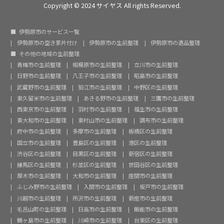
Copyright © 2024 サイヤス All rights Reserved.
伊勢原市のサービス一覧
伊勢原市の空き家片付け
伊勢原市の生前整理
伊勢原市の遺品整理
その他の地域の生前整理
青梅市の生前整理
相模原市の生前整理
立川市の生前整理
日野市の生前整理
八王子市の生前整理
昭島市の生前整理
武蔵野市の生前整理
狛江市の生前整理
中野区の生前整理
東久留米市の生前整理
あきる野市の生前整理
三鷹市の生前整理
西東京市の生前整理
羽村市の生前整理
福生市の生前整理
東大和市の生前整理
東村山市の生前整理
調布市の生前整理
府中市の生前整理
多摩市の生前整理
板橋区の生前整理
国立市の生前整理
豊島区の生前整理
港区の生前整理
渋谷区の生前整理
目黒区の生前整理
新宿区の生前整理
練馬区の生前整理
杉並区の生前整理
世田谷区の生前整理
厚木市の生前整理
大和市の生前整理
座間市の生前整理
ふじみ野市の生前整理
入間市の生前整理
坂戸市の生前整理
川越市の生前整理
所沢市の生前整理
新座市の生前整理
毛呂山町の生前整理
日高市の生前整理
飯能市の生前整理
鶴ヶ島市の生前整理
川崎市の生前整理
台東区の生前整理