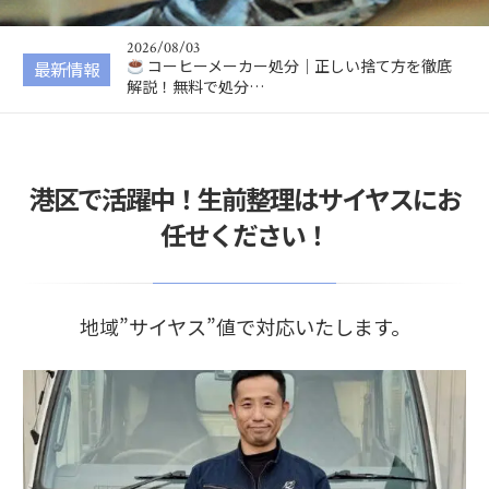
無料で処分する方…
2026/08/03
コーヒーメーカー処分｜正しい捨て方を徹底
最新情報
解説！無料で処分…
2026/08/02
ドローン処分｜正しい捨て方を徹底解説！安
全な処分方法・バ…
2026/08/01
港区で活躍中！生前整理はサイヤスにお
高圧洗浄機の処分方法を徹底解説！正しい捨
て方やリサイクル…
任せください！
2026/08/05
ホイール処分｜正しい捨て方を徹底解説！ア
ルミ・スチールホ…
地域”サイヤス”値で対応いたします。