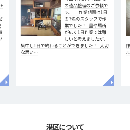
F
の遺品整理のご依頼で
ァ
す。 作業期間は1日
だ
の7名のスタッフで作
洗
業でした！ 量や場所
特
が広く1日作業では難
ソ
しいと考えましたが、
集中し1日で終わることができました！ 大切
な思い…
◥
◥
港区について