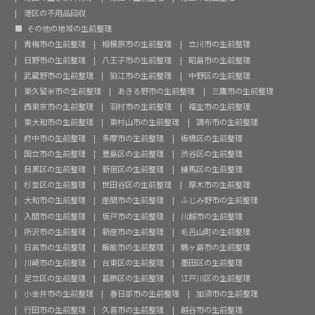
港区の不用品回収
その他の地域の生前整理
青梅市の生前整理
相模原市の生前整理
立川市の生前整理
日野市の生前整理
八王子市の生前整理
昭島市の生前整理
武蔵野市の生前整理
狛江市の生前整理
中野区の生前整理
東久留米市の生前整理
あきる野市の生前整理
三鷹市の生前整理
西東京市の生前整理
羽村市の生前整理
福生市の生前整理
東大和市の生前整理
東村山市の生前整理
調布市の生前整理
府中市の生前整理
多摩市の生前整理
板橋区の生前整理
国立市の生前整理
豊島区の生前整理
渋谷区の生前整理
目黒区の生前整理
新宿区の生前整理
練馬区の生前整理
杉並区の生前整理
世田谷区の生前整理
厚木市の生前整理
大和市の生前整理
座間市の生前整理
ふじみ野市の生前整理
入間市の生前整理
坂戸市の生前整理
川越市の生前整理
所沢市の生前整理
新座市の生前整理
毛呂山町の生前整理
日高市の生前整理
飯能市の生前整理
鶴ヶ島市の生前整理
川崎市の生前整理
台東区の生前整理
墨田区の生前整理
足立区の生前整理
葛飾区の生前整理
江戸川区の生前整理
小金井市の生前整理
春日部市の生前整理
加須市の生前整理
行田市の生前整理
久喜市の生前整理
越谷市の生前整理