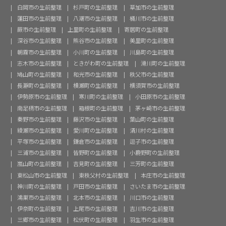
白岡市の生前整理
杉戸町の生前整理
草加市の生前整理
蓮田市の生前整理
八潮市の生前整理
桶川市の生前整理
蕨市の生前整理
上里町の生前整理
寄居町の生前整理
深谷市の生前整理
熊谷市の生前整理
美里町の生前整理
朝霧市の生前整理
小川町の生前整理
川島町の生前整理
志木市の生前整理
ときがわ町の生前整理
滑川町の生前整理
鳩山町の生前整理
和光市の生前整理
秩父市の生前整理
長瀞町の生前整理
横瀬町の生前整理
横須賀市の生前整理
伊勢原市の生前整理
寒川町の生前整理
小田原市の生前整理
南足柄市の生前整理
箱根町の生前整理
茅ヶ崎市の生前整理
秦野市の生前整理
藤沢市の生前整理
葉山町の生前整理
綾瀬市の生前整理
愛川町の生前整理
清川村の生前整理
平塚市の生前整理
鎌倉市の生前整理
逗子市の生前整理
三浦市の生前整理
皆野町の生前整理
小鹿野町の生前整理
嵐山町の生前整理
吉見町の生前整理
三芳町の生前整理
東松山市の生前整理
東秩父村の生前整理
本庄市の生前整理
神川町の生前整理
戸田市の生前整理
さいたま市の生前整理
鴻巣市の生前整理
北本市の生前整理
川口市の生前整理
伊奈町の生前整理
上尾市の生前整理
吉川市の生前整理
三郷市の生前整理
松伏町の生前整理
羽生市の生前整理