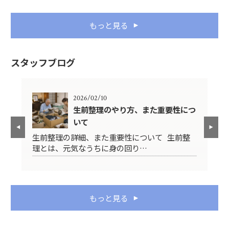
もっと見る
スタッフブログ
2026/02/10
生前整理のやり方、また重要性につ
いて
先
生前整理の詳細、また重要性について 生前整
み
理とは、元気なうちに身の回り…
ス
もっと見る