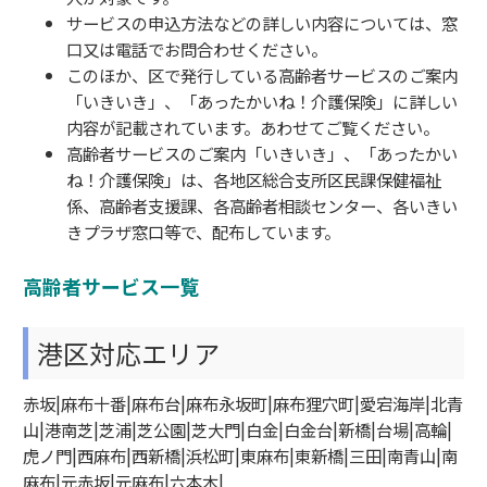
サービスの申込方法などの詳しい内容については、窓
口又は電話でお問合わせください。
このほか、区で発行している高齢者サービスのご案内
「いきいき」、「あったかいね！介護保険」に詳しい
内容が記載されています。あわせてご覧ください。
高齢者サービスのご案内「いきいき」、「あったかい
ね！介護保険」は、各地区総合支所区民課保健福祉
係、高齢者支援課、各高齢者相談センター、各いきい
きプラザ窓口等で、配布しています。
高齢者サービス一覧
港区対応エリア
赤坂|麻布十番|麻布台|麻布永坂町|麻布狸穴町|愛宕海岸|北青
山|港南芝|芝浦|芝公園|芝大門|白金|白金台|新橋|台場|高輪|
虎ノ門|西麻布|西新橋|浜松町|東麻布|東新橋|三田|南青山|南
麻布|元赤坂|元麻布|六本木|