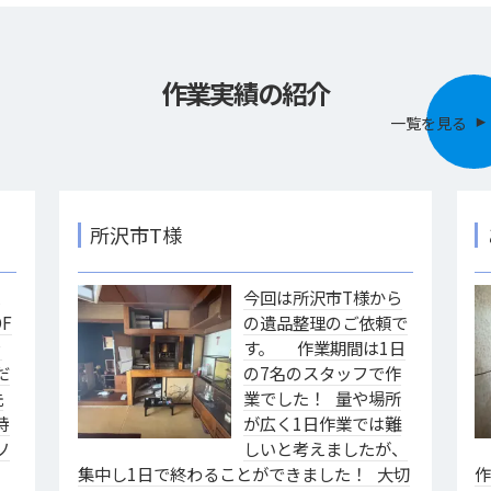
作業実績の紹介
一覧を見る
所沢市T様
様
今回は所沢市T様から
F
の遺品整理のご依頼で
ァ
す。 作業期間は1日
だ
の7名のスタッフで作
洗
業でした！ 量や場所
特
が広く1日作業では難
ソ
しいと考えましたが、
集中し1日で終わることができました！ 大切