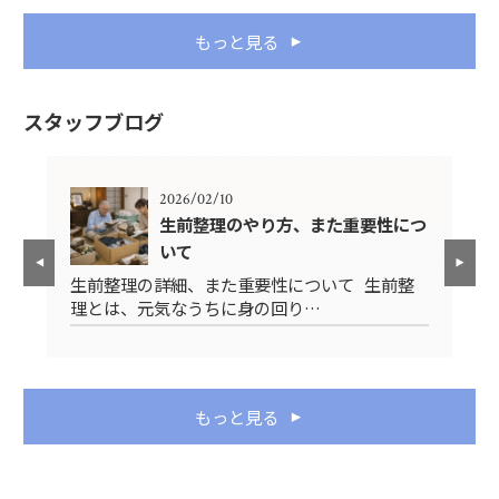
もっと見る
スタッフブログ
2026/02/10
生前整理のやり方、また重要性につ
いて
先
生前整理の詳細、また重要性について 生前整
み
理とは、元気なうちに身の回り…
ス
もっと見る