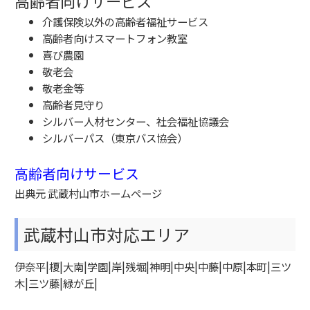
高齢者向けサービス
介護保険以外の高齢者福祉サービス
高齢者向けスマートフォン教室
喜び農園
敬老会
敬老金等
高齢者見守り
シルバー人材センター、社会福祉協議会
シルバーパス（東京バス協会）
高齢者向けサービス
出典元 武蔵村山市ホームページ
武蔵村山市対応エリア
伊奈平|榎|大南|学園|岸|残堀|神明|中央|中藤|中原|本町|三ツ
木|三ツ藤|緑が丘|