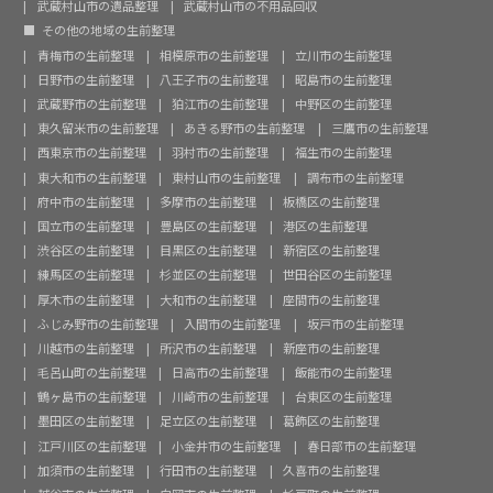
武蔵村山市の遺品整理
武蔵村山市の不用品回収
その他の地域の生前整理
青梅市の生前整理
相模原市の生前整理
立川市の生前整理
日野市の生前整理
八王子市の生前整理
昭島市の生前整理
武蔵野市の生前整理
狛江市の生前整理
中野区の生前整理
東久留米市の生前整理
あきる野市の生前整理
三鷹市の生前整理
西東京市の生前整理
羽村市の生前整理
福生市の生前整理
東大和市の生前整理
東村山市の生前整理
調布市の生前整理
府中市の生前整理
多摩市の生前整理
板橋区の生前整理
国立市の生前整理
豊島区の生前整理
港区の生前整理
渋谷区の生前整理
目黒区の生前整理
新宿区の生前整理
練馬区の生前整理
杉並区の生前整理
世田谷区の生前整理
厚木市の生前整理
大和市の生前整理
座間市の生前整理
ふじみ野市の生前整理
入間市の生前整理
坂戸市の生前整理
川越市の生前整理
所沢市の生前整理
新座市の生前整理
毛呂山町の生前整理
日高市の生前整理
飯能市の生前整理
鶴ヶ島市の生前整理
川崎市の生前整理
台東区の生前整理
墨田区の生前整理
足立区の生前整理
葛飾区の生前整理
江戸川区の生前整理
小金井市の生前整理
春日部市の生前整理
加須市の生前整理
行田市の生前整理
久喜市の生前整理