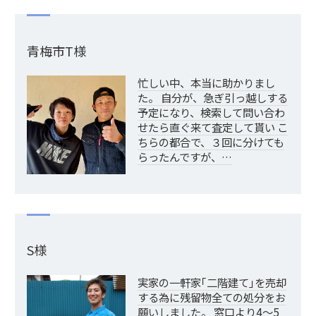
青梅市T様
忙しい中、本当に助かりまし
た。 自分が、急ぎ引っ越しする
予定になり、検索して問い合わ
せたら直ぐ来て査定して貰い こ
ちらの都合で、３回に分けても
らったんですが、…
S様
実家の一軒家｢二階建て｣を売却
する為に残留物全ての処分をお
願いしました。 窓口より4～5