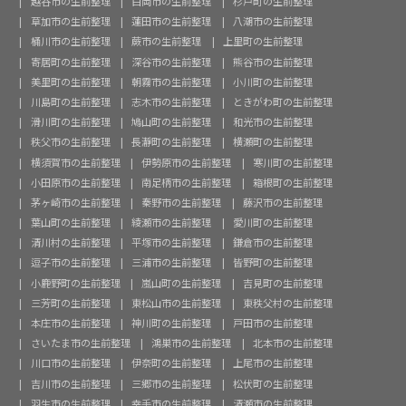
越谷市の生前整理
白岡市の生前整理
杉戸町の生前整理
草加市の生前整理
蓮田市の生前整理
八潮市の生前整理
桶川市の生前整理
蕨市の生前整理
上里町の生前整理
寄居町の生前整理
深谷市の生前整理
熊谷市の生前整理
美里町の生前整理
朝霧市の生前整理
小川町の生前整理
川島町の生前整理
志木市の生前整理
ときがわ町の生前整理
滑川町の生前整理
鳩山町の生前整理
和光市の生前整理
秩父市の生前整理
長瀞町の生前整理
横瀬町の生前整理
横須賀市の生前整理
伊勢原市の生前整理
寒川町の生前整理
小田原市の生前整理
南足柄市の生前整理
箱根町の生前整理
茅ヶ崎市の生前整理
秦野市の生前整理
藤沢市の生前整理
葉山町の生前整理
綾瀬市の生前整理
愛川町の生前整理
清川村の生前整理
平塚市の生前整理
鎌倉市の生前整理
逗子市の生前整理
三浦市の生前整理
皆野町の生前整理
小鹿野町の生前整理
嵐山町の生前整理
吉見町の生前整理
三芳町の生前整理
東松山市の生前整理
東秩父村の生前整理
本庄市の生前整理
神川町の生前整理
戸田市の生前整理
さいたま市の生前整理
鴻巣市の生前整理
北本市の生前整理
川口市の生前整理
伊奈町の生前整理
上尾市の生前整理
吉川市の生前整理
三郷市の生前整理
松伏町の生前整理
羽生市の生前整理
幸手市の生前整理
清瀬市の生前整理