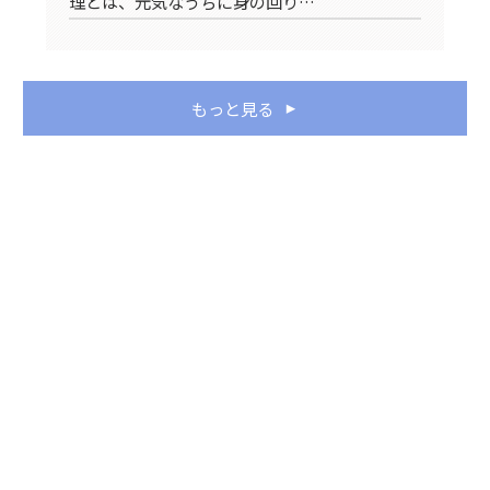
理とは、元気なうちに身の回り…
ス
もっと見る