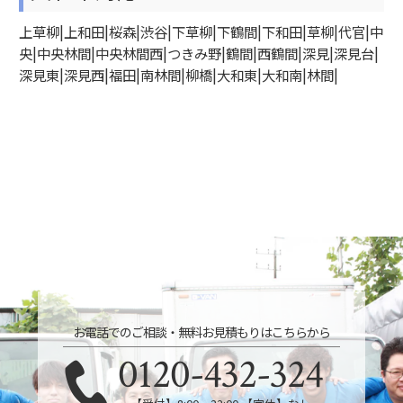
上草柳|上和田|桜森|渋谷|下草柳|下鶴間|下和田|草柳|代官|中
央|中央林間|中央林間西|つきみ野|鶴間|西鶴間|深見|深見台|
深見東|深見西|福田|南林間|柳橋|大和東|大和南|林間|
お電話でのご相談・無料お見積もりはこちらから
0120-432-324