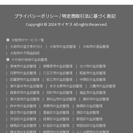
プライバシーポリシー
/
特定商取引法に基づく表記
Copyright © 2024 サイヤス All rights Reserved.
大和市のサービス一覧
大和市の空き家片付け
大和市の生前整理
大和市の遺品整理
大和市の不用品回収
その他の地域の生前整理
青梅市の生前整理
相模原市の生前整理
立川市の生前整理
日野市の生前整理
八王子市の生前整理
昭島市の生前整理
武蔵野市の生前整理
狛江市の生前整理
中野区の生前整理
東久留米市の生前整理
あきる野市の生前整理
三鷹市の生前整理
西東京市の生前整理
羽村市の生前整理
福生市の生前整理
東大和市の生前整理
東村山市の生前整理
調布市の生前整理
府中市の生前整理
多摩市の生前整理
板橋区の生前整理
国立市の生前整理
豊島区の生前整理
港区の生前整理
渋谷区の生前整理
目黒区の生前整理
新宿区の生前整理
練馬区の生前整理
杉並区の生前整理
世田谷区の生前整理
厚木市の生前整理
座間市の生前整理
ふじみ野市の生前整理