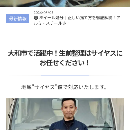
ルミ・スチールホ…
2026/08/04
VRゴーグル処分｜正しい捨て方を徹底解説！
最新情報
無料で処分する方…
2026/08/03
コーヒーメーカー処分｜正しい捨て方を徹底
解説！無料で処分…
2026/08/02
大和市で活躍中！生前整理はサイヤスに
ドローン処分｜正しい捨て方を徹底解説！安
全な処分方法・バ…
お任せください！
2026/08/06
キックボード処分｜正しい捨て方を徹底解
説！電動キックボー…
地域”サイヤス”値で対応いたします。