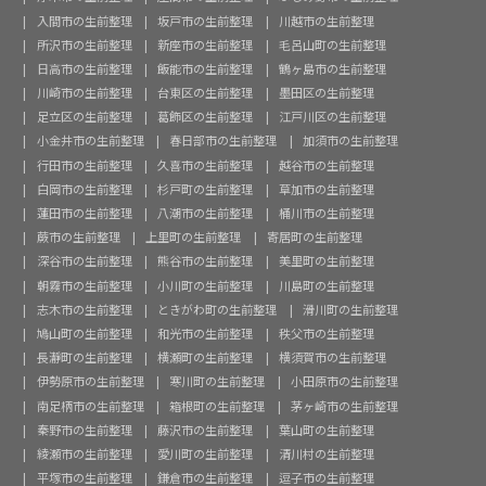
入間市の生前整理
坂戸市の生前整理
川越市の生前整理
所沢市の生前整理
新座市の生前整理
毛呂山町の生前整理
日高市の生前整理
飯能市の生前整理
鶴ヶ島市の生前整理
川崎市の生前整理
台東区の生前整理
墨田区の生前整理
足立区の生前整理
葛飾区の生前整理
江戸川区の生前整理
小金井市の生前整理
春日部市の生前整理
加須市の生前整理
行田市の生前整理
久喜市の生前整理
越谷市の生前整理
白岡市の生前整理
杉戸町の生前整理
草加市の生前整理
蓮田市の生前整理
八潮市の生前整理
桶川市の生前整理
蕨市の生前整理
上里町の生前整理
寄居町の生前整理
深谷市の生前整理
熊谷市の生前整理
美里町の生前整理
朝霧市の生前整理
小川町の生前整理
川島町の生前整理
志木市の生前整理
ときがわ町の生前整理
滑川町の生前整理
鳩山町の生前整理
和光市の生前整理
秩父市の生前整理
長瀞町の生前整理
横瀬町の生前整理
横須賀市の生前整理
伊勢原市の生前整理
寒川町の生前整理
小田原市の生前整理
南足柄市の生前整理
箱根町の生前整理
茅ヶ崎市の生前整理
秦野市の生前整理
藤沢市の生前整理
葉山町の生前整理
綾瀬市の生前整理
愛川町の生前整理
清川村の生前整理
平塚市の生前整理
鎌倉市の生前整理
逗子市の生前整理