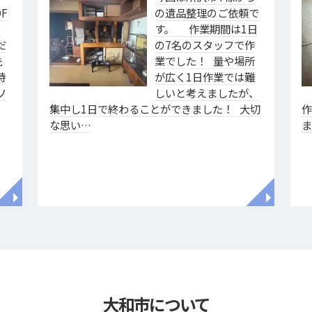
F
の遺品整理のご依頼で
ァ
す。 作業期間は1日
だ
の7名のスタッフで作
洗
業でした！ 量や場所
特
が広く1日作業では難
ソ
しいと考えましたが、
集中し1日で終わることができました！ 大切
な思い…
◥
◥
大和市について