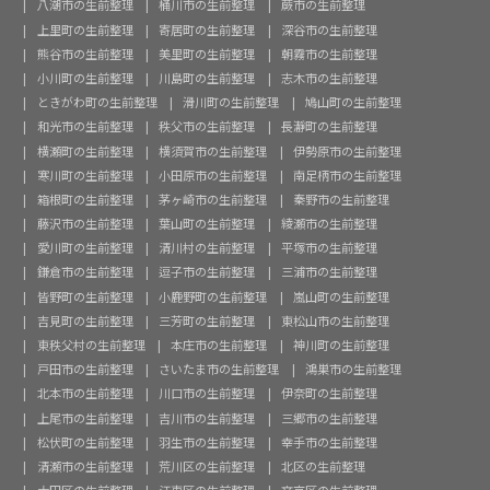
八潮市の生前整理
桶川市の生前整理
蕨市の生前整理
上里町の生前整理
寄居町の生前整理
深谷市の生前整理
熊谷市の生前整理
美里町の生前整理
朝霧市の生前整理
小川町の生前整理
川島町の生前整理
志木市の生前整理
ときがわ町の生前整理
滑川町の生前整理
鳩山町の生前整理
和光市の生前整理
秩父市の生前整理
長瀞町の生前整理
横瀬町の生前整理
横須賀市の生前整理
伊勢原市の生前整理
寒川町の生前整理
小田原市の生前整理
南足柄市の生前整理
箱根町の生前整理
茅ヶ崎市の生前整理
秦野市の生前整理
藤沢市の生前整理
葉山町の生前整理
綾瀬市の生前整理
愛川町の生前整理
清川村の生前整理
平塚市の生前整理
鎌倉市の生前整理
逗子市の生前整理
三浦市の生前整理
皆野町の生前整理
小鹿野町の生前整理
嵐山町の生前整理
吉見町の生前整理
三芳町の生前整理
東松山市の生前整理
東秩父村の生前整理
本庄市の生前整理
神川町の生前整理
戸田市の生前整理
さいたま市の生前整理
鴻巣市の生前整理
北本市の生前整理
川口市の生前整理
伊奈町の生前整理
上尾市の生前整理
吉川市の生前整理
三郷市の生前整理
松伏町の生前整理
羽生市の生前整理
幸手市の生前整理
清瀬市の生前整理
荒川区の生前整理
北区の生前整理