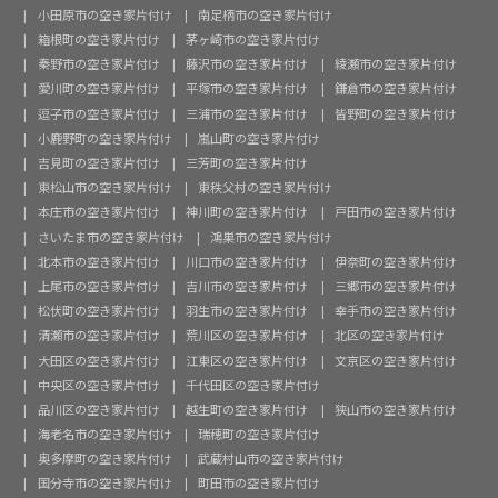
小田原市の空き家片付け
南足柄市の空き家片付け
箱根町の空き家片付け
茅ヶ崎市の空き家片付け
秦野市の空き家片付け
藤沢市の空き家片付け
綾瀬市の空き家片付け
愛川町の空き家片付け
平塚市の空き家片付け
鎌倉市の空き家片付け
逗子市の空き家片付け
三浦市の空き家片付け
皆野町の空き家片付け
小鹿野町の空き家片付け
嵐山町の空き家片付け
吉見町の空き家片付け
三芳町の空き家片付け
東松山市の空き家片付け
東秩父村の空き家片付け
本庄市の空き家片付け
神川町の空き家片付け
戸田市の空き家片付け
さいたま市の空き家片付け
鴻巣市の空き家片付け
北本市の空き家片付け
川口市の空き家片付け
伊奈町の空き家片付け
上尾市の空き家片付け
吉川市の空き家片付け
三郷市の空き家片付け
松伏町の空き家片付け
羽生市の空き家片付け
幸手市の空き家片付け
清瀬市の空き家片付け
荒川区の空き家片付け
北区の空き家片付け
大田区の空き家片付け
江東区の空き家片付け
文京区の空き家片付け
中央区の空き家片付け
千代田区の空き家片付け
品川区の空き家片付け
越生町の空き家片付け
狭山市の空き家片付け
海老名市の空き家片付け
瑞穂町の空き家片付け
奥多摩町の空き家片付け
武蔵村山市の空き家片付け
国分寺市の空き家片付け
町田市の空き家片付け