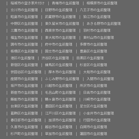
稲城市の空き家片付け
青梅市の生前整理
相模原市の生前整理
立川市の生前整理
日野市の生前整理
八王子市の生前整理
昭島市の生前整理
武蔵野市の生前整理
狛江市の生前整理
中野区の生前整理
東久留米市の生前整理
あきる野市の生前整理
三鷹市の生前整理
西東京市の生前整理
羽村市の生前整理
福生市の生前整理
東大和市の生前整理
東村山市の生前整理
調布市の生前整理
府中市の生前整理
多摩市の生前整理
板橋区の生前整理
国立市の生前整理
豊島区の生前整理
港区の生前整理
渋谷区の生前整理
目黒区の生前整理
新宿区の生前整理
練馬区の生前整理
杉並区の生前整理
世田谷区の生前整理
厚木市の生前整理
大和市の生前整理
座間市の生前整理
ふじみ野市の生前整理
入間市の生前整理
坂戸市の生前整理
川越市の生前整理
所沢市の生前整理
新座市の生前整理
毛呂山町の生前整理
日高市の生前整理
飯能市の生前整理
鶴ヶ島市の生前整理
川崎市の生前整理
台東区の生前整理
墨田区の生前整理
足立区の生前整理
葛飾区の生前整理
江戸川区の生前整理
小金井市の生前整理
春日部市の生前整理
加須市の生前整理
行田市の生前整理
久喜市の生前整理
越谷市の生前整理
白岡市の生前整理
杉戸町の生前整理
草加市の生前整理
蓮田市の生前整理