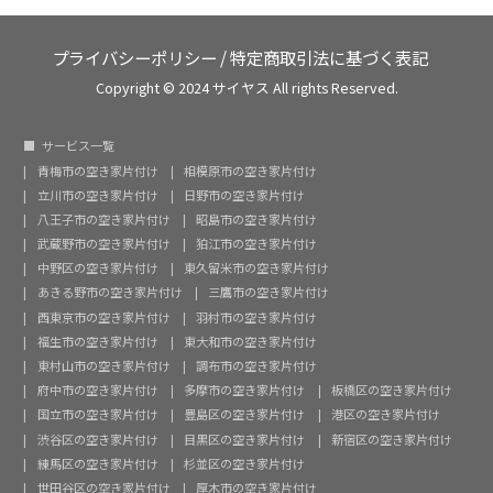
プライバシーポリシー
/
特定商取引法に基づく表記
Copyright © 2024 サイヤス All rights Reserved.
サービス一覧
青梅市の空き家片付け
相模原市の空き家片付け
立川市の空き家片付け
日野市の空き家片付け
八王子市の空き家片付け
昭島市の空き家片付け
武蔵野市の空き家片付け
狛江市の空き家片付け
中野区の空き家片付け
東久留米市の空き家片付け
あきる野市の空き家片付け
三鷹市の空き家片付け
西東京市の空き家片付け
羽村市の空き家片付け
福生市の空き家片付け
東大和市の空き家片付け
東村山市の空き家片付け
調布市の空き家片付け
府中市の空き家片付け
多摩市の空き家片付け
板橋区の空き家片付け
国立市の空き家片付け
豊島区の空き家片付け
港区の空き家片付け
渋谷区の空き家片付け
目黒区の空き家片付け
新宿区の空き家片付け
練馬区の空き家片付け
杉並区の空き家片付け
世田谷区の空き家片付け
厚木市の空き家片付け