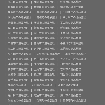
鳩山町の遺品整理
和光市の遺品整理
秩父市の遺品整理
長瀞町の遺品整理
横瀬町の遺品整理
横須賀市の遺品整理
伊勢原市の遺品整理
寒川町の遺品整理
小田原市の遺品整理
南足柄市の遺品整理
箱根町の遺品整理
茅ヶ崎市の遺品整理
秦野市の遺品整理
藤沢市の遺品整理
葉山町の遺品整理
葉山町の遺品整理
綾瀬市の遺品整理
愛川町の遺品整理
清川村の遺品整理
清川村の遺品整理
平塚市の遺品整理
平塚市の遺品整理
鎌倉市の遺品整理
逗子市の遺品整理
三浦市の遺品整理
皆野町の遺品整理
小鹿野町の遺品整理
嵐山町の遺品整理
吉見町の遺品整理
三芳町の遺品整理
東松山市の遺品整理
東秩父村の遺品整理
本庄市の遺品整理
神川町の遺品整理
戸田市の遺品整理
さいたま市の遺品整理
鴻巣市の遺品整理
北本市の遺品整理
川口市の遺品整理
伊奈町の遺品整理
上尾市の遺品整理
吉川市の遺品整理
三郷市の遺品整理
松伏町の遺品整理
羽生市の遺品整理
幸手市の遺品整理
清瀬市の遺品整理
荒川区の遺品整理
北区の遺品整理
大田区の遺品整理
江東区の遺品整理
文京区の遺品整理
中央区の遺品整理
千代田区の遺品整理
品川区の遺品整理
越生町の遺品整理
狭山市の遺品整理
海老名市の遺品整理
瑞穂町の遺品整理
奥多摩町の遺品整理