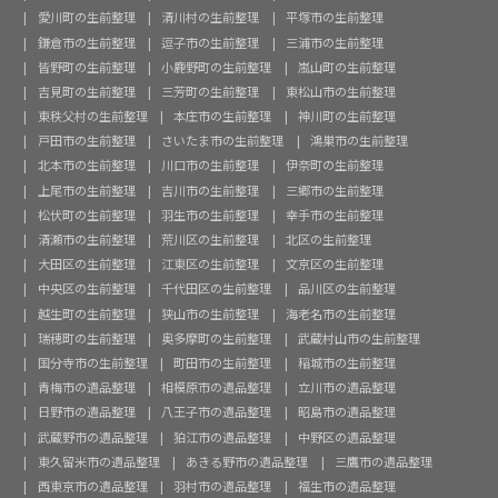
愛川町の生前整理
清川村の生前整理
平塚市の生前整理
鎌倉市の生前整理
逗子市の生前整理
三浦市の生前整理
皆野町の生前整理
小鹿野町の生前整理
嵐山町の生前整理
吉見町の生前整理
三芳町の生前整理
東松山市の生前整理
東秩父村の生前整理
本庄市の生前整理
神川町の生前整理
戸田市の生前整理
さいたま市の生前整理
鴻巣市の生前整理
北本市の生前整理
川口市の生前整理
伊奈町の生前整理
上尾市の生前整理
吉川市の生前整理
三郷市の生前整理
松伏町の生前整理
羽生市の生前整理
幸手市の生前整理
清瀬市の生前整理
荒川区の生前整理
北区の生前整理
大田区の生前整理
江東区の生前整理
文京区の生前整理
中央区の生前整理
千代田区の生前整理
品川区の生前整理
越生町の生前整理
狭山市の生前整理
海老名市の生前整理
瑞穂町の生前整理
奥多摩町の生前整理
武蔵村山市の生前整理
国分寺市の生前整理
町田市の生前整理
稲城市の生前整理
青梅市の遺品整理
相模原市の遺品整理
立川市の遺品整理
日野市の遺品整理
八王子市の遺品整理
昭島市の遺品整理
武蔵野市の遺品整理
狛江市の遺品整理
中野区の遺品整理
東久留米市の遺品整理
あきる野市の遺品整理
三鷹市の遺品整理
西東京市の遺品整理
羽村市の遺品整理
福生市の遺品整理