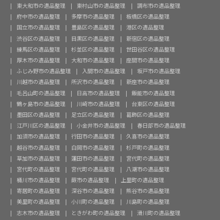
東大和市の遺品整理
東村山市の遺品整理
調布市の遺品整理
府中市の遺品整理
多摩市の遺品整理
板橋区の遺品整理
国立市の遺品整理
豊島区の遺品整理
港区の遺品整理
渋谷区の遺品整理
目黒区の遺品整理
新宿区の遺品整理
練馬区の遺品整理
杉並区の遺品整理
世田谷区の遺品整理
厚木市の遺品整理
大和市の遺品整理
座間市の遺品整理
ふじみ野市の遺品整理
入間市の遺品整理
坂戸市の遺品整理
川越市の遺品整理
所沢市の遺品整理
新座市の遺品整理
毛呂山町の遺品整理
日高市の遺品整理
飯能市の遺品整理
鶴ヶ島市の遺品整理
川崎市の遺品整理
台東区の遺品整理
墨田区の遺品整理
足立区の遺品整理
葛飾区の遺品整理
江戸川区の遺品整理
小金井市の遺品整理
春日部市の遺品整理
加須市の遺品整理
行田市の遺品整理
久喜市の遺品整理
越谷市の遺品整理
白岡市の遺品整理
杉戸町の遺品整理
草加市の遺品整理
蓮田市の遺品整理
宮代町の遺品整理
宮代町の遺品整理
宮代町の遺品整理
八潮市の遺品整理
桶川市の遺品整理
蕨市の遺品整理
上里町の遺品整理
寄居町の遺品整理
深谷市の遺品整理
熊谷市の遺品整理
美里町の遺品整理
小川町の遺品整理
川島町の遺品整理
志木市の遺品整理
ときがわ町の遺品整理
滑川町の遺品整理