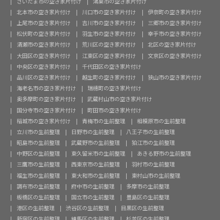
さいたま市の空き家片付け
鴻巣市の空き家片付け
北本市の空き家片付け
川口市の空き家片付け
伊奈町の空き家片付け
上尾市の空き家片付け
吉川市の空き家片付け
三郷市の空き家片付け
松伏町の空き家片付け
羽生市の空き家片付け
幸手市の空き家片付け
清瀬市の空き家片付け
荒川区の空き家片付け
北区の空き家片付け
大田区の空き家片付け
江東区の空き家片付け
文京区の空き家片付け
中央区の空き家片付け
千代田区の空き家片付け
品川区の空き家片付け
越生町の空き家片付け
狭山市の空き家片付け
海老名市の空き家片付け
瑞穂町の空き家片付け
奥多摩町の空き家片付け
武蔵村山市の空き家片付け
国分寺市の空き家片付け
町田市の空き家片付け
稲城市の空き家片付け
青梅市の生前整理
相模原市の生前整理
立川市の生前整理
日野市の生前整理
八王子市の生前整理
昭島市の生前整理
武蔵野市の生前整理
狛江市の生前整理
中野区の生前整理
東久留米市の生前整理
あきる野市の生前整理
三鷹市の生前整理
西東京市の生前整理
羽村市の生前整理
福生市の生前整理
東大和市の生前整理
東村山市の生前整理
調布市の生前整理
府中市の生前整理
多摩市の生前整理
板橋区の生前整理
国立市の生前整理
豊島区の生前整理
港区の生前整理
渋谷区の生前整理
目黒区の生前整理
新宿区の生前整理
練馬区の生前整理
杉並区の生前整理