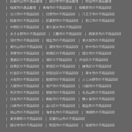
武蔵村山市の遺品整理
国分寺市の遺品整理
町田市の遺品整理
稲城市の遺品整理
青梅市の不用品回収
相模原市の不用品回収
立川市の不用品回収
日野市の不用品回収
八王子市の不用品回収
昭島市の不用品回収
武蔵野市の不用品回収
狛江市の不用品回収
中野区の不用品回収
東久留米市の不用品回収
あきる野市の不用品回収
三鷹市の不用品回収
西東京市の不用品回収
羽村市の不用品回収
福生市の不用品回収
東大和市の不用品回収
東村山市の不用品回収
調布市の不用品回収
府中市の不用品回収
多摩市の不用品回収
板橋区の不用品回収
国立市の不用品回収
豊島区の不用品回収
港区の不用品回収
渋谷区の不用品回収
目黒区の不用品回収
新宿区の不用品回収
練馬区の不用品回収
杉並区の不用品回収
世田谷区の不用品回収
厚木市の不用品回収
大和市の不用品回収
座間市の不用品回収
ふじみ野市の不用品回収
入間市の不用品回収
坂戸市の不用品回収
川越市の不用品回収
所沢市の不用品回収
新座市の不用品回収
毛呂山町の不用品回収
日高市の不用品回収
飯能市の不用品回収
鶴ヶ島市の不用品回収
川崎市の不用品回収
品川区の不用品回収
越生町の不用品回収
狭山市の不用品回収
海老名市の不用品回収
瑞穂町の不用品回収
奥多摩町の不用品回収
武蔵村山市の不用品回収
国分寺市の不用品回収
町田市の不用品回収
稲城市の不用品回収