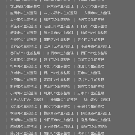
世田谷区の生前整理
厚木市の生前整理
大和市の生前整理
座間市の生前整理
ふじみ野市の生前整理
入間市の生前整理
坂戸市の生前整理
川越市の生前整理
所沢市の生前整理
新座市の生前整理
毛呂山町の生前整理
日高市の生前整理
飯能市の生前整理
鶴ヶ島市の生前整理
川崎市の生前整理
台東区の生前整理
墨田区の生前整理
足立区の生前整理
葛飾区の生前整理
江戸川区の生前整理
小金井市の生前整理
春日部市の生前整理
加須市の生前整理
行田市の生前整理
久喜市の生前整理
越谷市の生前整理
白岡市の生前整理
杉戸町の生前整理
草加市の生前整理
蓮田市の生前整理
八潮市の生前整理
桶川市の生前整理
蕨市の生前整理
上里町の生前整理
寄居町の生前整理
深谷市の生前整理
熊谷市の生前整理
美里町の生前整理
朝霧市の生前整理
小川町の生前整理
川島町の生前整理
志木市の生前整理
ときがわ町の生前整理
滑川町の生前整理
鳩山町の生前整理
和光市の生前整理
秩父市の生前整理
長瀞町の生前整理
横瀬町の生前整理
横須賀市の生前整理
伊勢原市の生前整理
寒川町の生前整理
小田原市の生前整理
南足柄市の生前整理
箱根町の生前整理
茅ヶ崎市の生前整理
秦野市の生前整理
藤沢市の生前整理
葉山町の生前整理
綾瀬市の生前整理