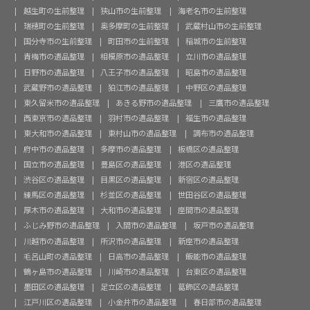
越生町の生前整理
狭山市の生前整理
海老名市の生前整理
瑞穂町の生前整理
奥多摩町の生前整理
武蔵村山市の生前整理
国分寺市の生前整理
町田市の生前整理
稲城市の生前整理
青梅市の遺品整理
相模原市の遺品整理
立川市の遺品整理
日野市の遺品整理
八王子市の遺品整理
昭島市の遺品整理
武蔵野市の遺品整理
狛江市の遺品整理
中野区の遺品整理
東久留米市の遺品整理
あきる野市の遺品整理
三鷹市の遺品整理
西東京市の遺品整理
羽村市の遺品整理
福生市の遺品整理
東大和市の遺品整理
東村山市の遺品整理
調布市の遺品整理
府中市の遺品整理
多摩市の遺品整理
板橋区の遺品整理
国立市の遺品整理
豊島区の遺品整理
港区の遺品整理
渋谷区の遺品整理
目黒区の遺品整理
新宿区の遺品整理
練馬区の遺品整理
杉並区の遺品整理
世田谷区の遺品整理
厚木市の遺品整理
大和市の遺品整理
座間市の遺品整理
ふじみ野市の遺品整理
入間市の遺品整理
坂戸市の遺品整理
川越市の遺品整理
所沢市の遺品整理
新座市の遺品整理
毛呂山町の遺品整理
日高市の遺品整理
飯能市の遺品整理
鶴ヶ島市の遺品整理
川崎市の遺品整理
台東区の遺品整理
墨田区の遺品整理
足立区の遺品整理
葛飾区の遺品整理
江戸川区の遺品整理
小金井市の遺品整理
春日部市の遺品整理