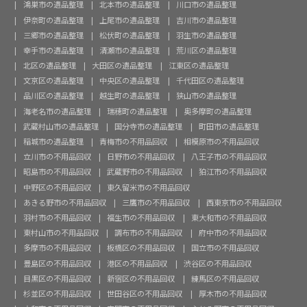
鴻巣市の遺品整理
北本市の遺品整理
川口市の遺品整理
伊奈町の遺品整理
上尾市の遺品整理
吉川市の遺品整理
三郷市の遺品整理
松伏町の遺品整理
羽生市の遺品整理
幸手市の遺品整理
清瀬市の遺品整理
荒川区の遺品整理
北区の遺品整理
大田区の遺品整理
江東区の遺品整理
文京区の遺品整理
中央区の遺品整理
千代田区の遺品整理
品川区の遺品整理
越生町の遺品整理
狭山市の遺品整理
海老名市の遺品整理
瑞穂町の遺品整理
奥多摩町の遺品整理
武蔵村山市の遺品整理
国分寺市の遺品整理
町田市の遺品整理
稲城市の遺品整理
青梅市の不用品回収
相模原市の不用品回収
立川市の不用品回収
日野市の不用品回収
八王子市の不用品回収
昭島市の不用品回収
武蔵野市の不用品回収
狛江市の不用品回収
中野区の不用品回収
東久留米市の不用品回収
あきる野市の不用品回収
三鷹市の不用品回収
西東京市の不用品回収
羽村市の不用品回収
福生市の不用品回収
東大和市の不用品回収
東村山市の不用品回収
調布市の不用品回収
府中市の不用品回収
多摩市の不用品回収
板橋区の不用品回収
国立市の不用品回収
豊島区の不用品回収
港区の不用品回収
渋谷区の不用品回収
目黒区の不用品回収
新宿区の不用品回収
練馬区の不用品回収
杉並区の不用品回収
世田谷区の不用品回収
厚木市の不用品回収