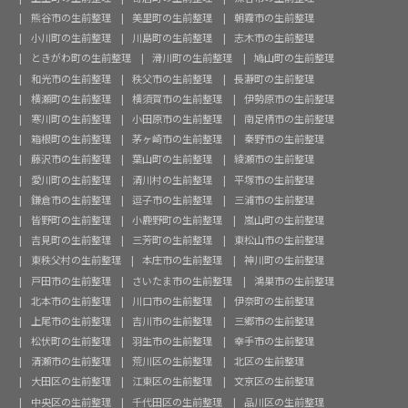
熊谷市の生前整理
美里町の生前整理
朝霧市の生前整理
小川町の生前整理
川島町の生前整理
志木市の生前整理
ときがわ町の生前整理
滑川町の生前整理
鳩山町の生前整理
和光市の生前整理
秩父市の生前整理
長瀞町の生前整理
横瀬町の生前整理
横須賀市の生前整理
伊勢原市の生前整理
寒川町の生前整理
小田原市の生前整理
南足柄市の生前整理
箱根町の生前整理
茅ヶ崎市の生前整理
秦野市の生前整理
藤沢市の生前整理
葉山町の生前整理
綾瀬市の生前整理
愛川町の生前整理
清川村の生前整理
平塚市の生前整理
鎌倉市の生前整理
逗子市の生前整理
三浦市の生前整理
皆野町の生前整理
小鹿野町の生前整理
嵐山町の生前整理
吉見町の生前整理
三芳町の生前整理
東松山市の生前整理
東秩父村の生前整理
本庄市の生前整理
神川町の生前整理
戸田市の生前整理
さいたま市の生前整理
鴻巣市の生前整理
北本市の生前整理
川口市の生前整理
伊奈町の生前整理
上尾市の生前整理
吉川市の生前整理
三郷市の生前整理
松伏町の生前整理
羽生市の生前整理
幸手市の生前整理
清瀬市の生前整理
荒川区の生前整理
北区の生前整理
大田区の生前整理
江東区の生前整理
文京区の生前整理
中央区の生前整理
千代田区の生前整理
品川区の生前整理