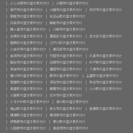
ふじみ野市の空き家片付け
入間市の空き家片付け
坂戸市の空き家片付け
川越市の空き家片付け
所沢市の空き家片付け
新座市の空き家片付け
毛呂山町の空き家片付け
日高市の空き家片付け
飯能市の空き家片付け
鶴ヶ島市の空き家片付け
川崎市の空き家片付け
台東区の空き家片付け
墨田区の空き家片付け
足立区の空き家片付け
葛飾区の空き家片付け
江戸川区の空き家片付け
小金井市の空き家片付け
春日部市の空き家片付け
加須市の空き家片付け
行田市の空き家片付け
久喜市の空き家片付け
越谷市の空き家片付け
白岡市の空き家片付け
杉戸町の空き家片付け
草加市の空き家片付け
蓮田市の空き家片付け
八潮市の空き家片付け
桶川市の空き家片付け
蕨市の空き家片付け
上里町の空き家片付け
寄居町の空き家片付け
深谷市の空き家片付け
熊谷市の空き家片付け
美里町の空き家片付け
朝霧市の空き家片付け
小川町の空き家片付け
川島町の空き家片付け
志木市の空き家片付け
ときがわ町の空き家片付け
滑川町の空き家片付け
鳩山町の空き家片付け
秩父市の空き家片付け
長瀞町の空き家片付け
横瀬町の空き家片付け
横須賀市の空き家片付け
伊勢原市の空き家片付け
寒川町の空き家片付け
小田原市の空き家片付け
南足柄市の空き家片付け