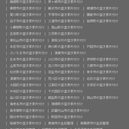
箱根町の空き家片付け
茅ヶ崎市の空き家片付け
秦野市の空き家片付け
藤沢市の空き家片付け
綾瀬市の空き家片付け
愛川町の空き家片付け
平塚市の空き家片付け
鎌倉市の空き家片付け
逗子市の空き家片付け
三浦市の空き家片付け
皆野町の空き家片付け
小鹿野町の空き家片付け
嵐山町の空き家片付け
吉見町の空き家片付け
三芳町の空き家片付け
東松山市の空き家片付け
東秩父村の空き家片付け
本庄市の空き家片付け
神川町の空き家片付け
戸田市の空き家片付け
さいたま市の空き家片付け
鴻巣市の空き家片付け
北本市の空き家片付け
川口市の空き家片付け
伊奈町の空き家片付け
上尾市の空き家片付け
吉川市の空き家片付け
三郷市の空き家片付け
松伏町の空き家片付け
羽生市の空き家片付け
幸手市の空き家片付け
清瀬市の空き家片付け
荒川区の空き家片付け
北区の空き家片付け
大田区の空き家片付け
江東区の空き家片付け
文京区の空き家片付け
中央区の空き家片付け
千代田区の空き家片付け
品川区の空き家片付け
越生町の空き家片付け
狭山市の空き家片付け
海老名市の空き家片付け
瑞穂町の空き家片付け
奥多摩町の空き家片付け
武蔵村山市の空き家片付け
国分寺市の空き家片付け
町田市の空き家片付け
稲城市の空き家片付け
青梅市の生前整理
相模原市の生前整理