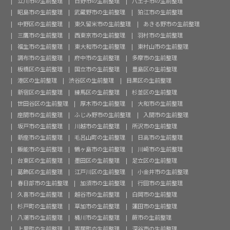
立川市の生前整理
日野市の生前整理
八王子市の生前整理
昭島市の生前整理
武蔵野市の生前整理
狛江市の生前整理
中野区の生前整理
東久留米市の生前整理
あきる野市の生前整理
三鷹市の生前整理
西東京市の生前整理
羽村市の生前整理
福生市の生前整理
東大和市の生前整理
東村山市の生前整理
調布市の生前整理
府中市の生前整理
多摩市の生前整理
板橋区の生前整理
国立市の生前整理
豊島区の生前整理
港区の生前整理
渋谷区の生前整理
目黒区の生前整理
新宿区の生前整理
練馬区の生前整理
杉並区の生前整理
世田谷区の生前整理
厚木市の生前整理
大和市の生前整理
座間市の生前整理
ふじみ野市の生前整理
入間市の生前整理
坂戸市の生前整理
川越市の生前整理
所沢市の生前整理
新座市の生前整理
毛呂山町の生前整理
日高市の生前整理
飯能市の生前整理
鶴ヶ島市の生前整理
川崎市の生前整理
台東区の生前整理
墨田区の生前整理
足立区の生前整理
葛飾区の生前整理
江戸川区の生前整理
小金井市の生前整理
春日部市の生前整理
加須市の生前整理
行田市の生前整理
久喜市の生前整理
越谷市の生前整理
白岡市の生前整理
杉戸町の生前整理
草加市の生前整理
蓮田市の生前整理
八潮市の生前整理
桶川市の生前整理
蕨市の生前整理
上里町の生前整理
寄居町の生前整理
深谷市の生前整理