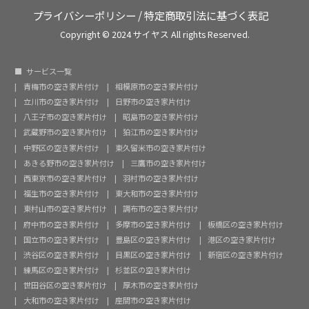
プライバシーポリシー
/
特定商取引法に基づく表記
Copyright © 2024 サイヤス All rights Reserved.
サービス一覧
青梅市の空き家片付け
相模原市の空き家片付け
立川市の空き家片付け
日野市の空き家片付け
八王子市の空き家片付け
昭島市の空き家片付け
武蔵野市の空き家片付け
狛江市の空き家片付け
中野区の空き家片付け
東久留米市の空き家片付け
あきる野市の空き家片付け
三鷹市の空き家片付け
西東京市の空き家片付け
羽村市の空き家片付け
福生市の空き家片付け
東大和市の空き家片付け
東村山市の空き家片付け
調布市の空き家片付け
府中市の空き家片付け
多摩市の空き家片付け
板橋区の空き家片付け
国立市の空き家片付け
豊島区の空き家片付け
港区の空き家片付け
渋谷区の空き家片付け
目黒区の空き家片付け
新宿区の空き家片付け
練馬区の空き家片付け
杉並区の空き家片付け
世田谷区の空き家片付け
厚木市の空き家片付け
大和市の空き家片付け
座間市の空き家片付け