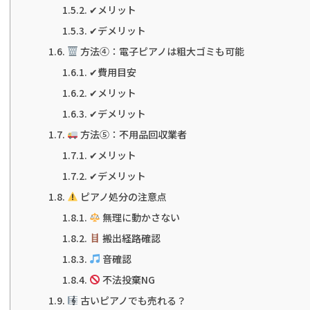
✔メリット
✔デメリット
方法④：電子ピアノは粗大ゴミも可能
✔費用目安
✔メリット
✔デメリット
方法⑤：不用品回収業者
✔メリット
✔デメリット
ピアノ処分の注意点
無理に動かさない
搬出経路確認
音確認
不法投棄NG
古いピアノでも売れる？