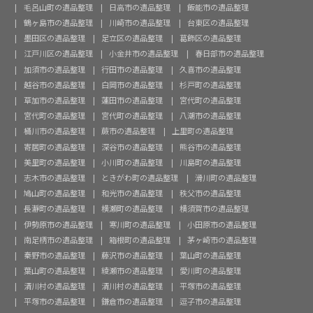
毛呂山町の遺品整理
日高市の遺品整理
飯能市の遺品整理
鶴ヶ島市の遺品整理
川崎市の遺品整理
台東区の遺品整理
墨田区の遺品整理
足立区の遺品整理
葛飾区の遺品整理
江戸川区の遺品整理
小金井市の遺品整理
春日部市の遺品整理
加須市の遺品整理
行田市の遺品整理
久喜市の遺品整理
越谷市の遺品整理
白岡市の遺品整理
杉戸町の遺品整理
草加市の遺品整理
蓮田市の遺品整理
宮代町の遺品整理
宮代町の遺品整理
宮代町の遺品整理
八潮市の遺品整理
桶川市の遺品整理
蕨市の遺品整理
上里町の遺品整理
寄居町の遺品整理
深谷市の遺品整理
熊谷市の遺品整理
美里町の遺品整理
小川町の遺品整理
川島町の遺品整理
志木市の遺品整理
ときがわ町の遺品整理
滑川町の遺品整理
鳩山町の遺品整理
和光市の遺品整理
秩父市の遺品整理
長瀞町の遺品整理
横瀬町の遺品整理
横須賀市の遺品整理
伊勢原市の遺品整理
寒川町の遺品整理
小田原市の遺品整理
南足柄市の遺品整理
箱根町の遺品整理
茅ヶ崎市の遺品整理
秦野市の遺品整理
藤沢市の遺品整理
葉山町の遺品整理
葉山町の遺品整理
綾瀬市の遺品整理
愛川町の遺品整理
清川村の遺品整理
清川村の遺品整理
平塚市の遺品整理
平塚市の遺品整理
鎌倉市の遺品整理
逗子市の遺品整理