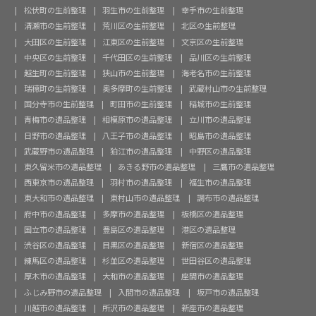
松伏町の生前整理
羽生市の生前整理
幸手市の生前整理
清瀬市の生前整理
荒川区の生前整理
北区の生前整理
大田区の生前整理
江東区の生前整理
文京区の生前整理
中央区の生前整理
千代田区の生前整理
品川区の生前整理
越生町の生前整理
狭山市の生前整理
海老名市の生前整理
瑞穂町の生前整理
奥多摩町の生前整理
武蔵村山市の生前整理
国分寺市の生前整理
町田市の生前整理
稲城市の生前整理
青梅市の遺品整理
相模原市の遺品整理
立川市の遺品整理
日野市の遺品整理
八王子市の遺品整理
昭島市の遺品整理
武蔵野市の遺品整理
狛江市の遺品整理
中野区の遺品整理
東久留米市の遺品整理
あきる野市の遺品整理
三鷹市の遺品整理
西東京市の遺品整理
羽村市の遺品整理
福生市の遺品整理
東大和市の遺品整理
東村山市の遺品整理
調布市の遺品整理
府中市の遺品整理
多摩市の遺品整理
板橋区の遺品整理
国立市の遺品整理
豊島区の遺品整理
港区の遺品整理
渋谷区の遺品整理
目黒区の遺品整理
新宿区の遺品整理
練馬区の遺品整理
杉並区の遺品整理
世田谷区の遺品整理
厚木市の遺品整理
大和市の遺品整理
座間市の遺品整理
ふじみ野市の遺品整理
入間市の遺品整理
坂戸市の遺品整理
川越市の遺品整理
所沢市の遺品整理
新座市の遺品整理