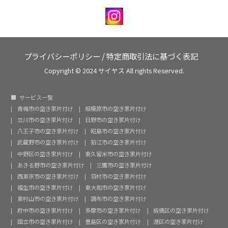
プライバシーポリシー
/
特定商取引法に基づく表記
Copyright © 2024 サイヤス All rights Reserved.
サービス一覧
青梅市の空き家片付け
相模原市の空き家片付け
立川市の空き家片付け
日野市の空き家片付け
八王子市の空き家片付け
昭島市の空き家片付け
武蔵野市の空き家片付け
狛江市の空き家片付け
中野区の空き家片付け
東久留米市の空き家片付け
あきる野市の空き家片付け
三鷹市の空き家片付け
西東京市の空き家片付け
羽村市の空き家片付け
福生市の空き家片付け
東大和市の空き家片付け
東村山市の空き家片付け
調布市の空き家片付け
府中市の空き家片付け
多摩市の空き家片付け
板橋区の空き家片付け
国立市の空き家片付け
豊島区の空き家片付け
港区の空き家片付け