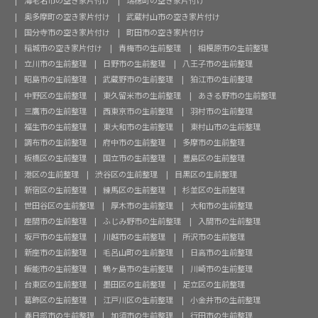
海老名市の空き家片付け
瑞穂町の空き家片付け
奥多摩町の空き家片付け
武蔵村山市の空き家片付け
国分寺市の空き家片付け
町田市の空き家片付け
稲城市の空き家片付け
青梅市の生前整理
相模原市の生前整理
立川市の生前整理
日野市の生前整理
八王子市の生前整理
昭島市の生前整理
武蔵野市の生前整理
狛江市の生前整理
中野区の生前整理
東久留米市の生前整理
あきる野市の生前整理
三鷹市の生前整理
西東京市の生前整理
羽村市の生前整理
福生市の生前整理
東大和市の生前整理
東村山市の生前整理
調布市の生前整理
府中市の生前整理
多摩市の生前整理
板橋区の生前整理
国立市の生前整理
豊島区の生前整理
港区の生前整理
渋谷区の生前整理
目黒区の生前整理
新宿区の生前整理
練馬区の生前整理
杉並区の生前整理
世田谷区の生前整理
厚木市の生前整理
大和市の生前整理
座間市の生前整理
ふじみ野市の生前整理
入間市の生前整理
坂戸市の生前整理
川越市の生前整理
所沢市の生前整理
新座市の生前整理
毛呂山町の生前整理
日高市の生前整理
飯能市の生前整理
鶴ヶ島市の生前整理
川崎市の生前整理
台東区の生前整理
墨田区の生前整理
足立区の生前整理
葛飾区の生前整理
江戸川区の生前整理
小金井市の生前整理
春日部市の生前整理
加須市の生前整理
行田市の生前整理