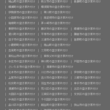
鳩山町の空き家片付け
秩父市の空き家片付け
長瀞町の空き家片付け
横瀬町の空き家片付け
横須賀市の空き家片付け
伊勢原市の空き家片付け
寒川町の空き家片付け
小田原市の空き家片付け
南足柄市の空き家片付け
箱根町の空き家片付け
茅ヶ崎市の空き家片付け
秦野市の空き家片付け
藤沢市の空き家片付け
綾瀬市の空き家片付け
愛川町の空き家片付け
平塚市の空き家片付け
鎌倉市の空き家片付け
逗子市の空き家片付け
三浦市の空き家片付け
皆野町の空き家片付け
小鹿野町の空き家片付け
嵐山町の空き家片付け
吉見町の空き家片付け
三芳町の空き家片付け
東松山市の空き家片付け
東秩父村の空き家片付け
本庄市の空き家片付け
神川町の空き家片付け
戸田市の空き家片付け
さいたま市の空き家片付け
鴻巣市の空き家片付け
北本市の空き家片付け
川口市の空き家片付け
伊奈町の空き家片付け
上尾市の空き家片付け
吉川市の空き家片付け
三郷市の空き家片付け
松伏町の空き家片付け
羽生市の空き家片付け
幸手市の空き家片付け
清瀬市の空き家片付け
荒川区の空き家片付け
北区の空き家片付け
大田区の空き家片付け
江東区の空き家片付け
文京区の空き家片付け
中央区の空き家片付け
千代田区の空き家片付け
品川区の空き家片付け
越生町の空き家片付け
狭山市の空き家片付け