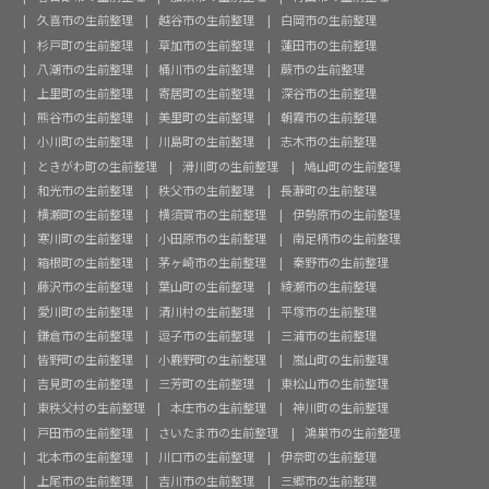
久喜市の生前整理
越谷市の生前整理
白岡市の生前整理
杉戸町の生前整理
草加市の生前整理
蓮田市の生前整理
八潮市の生前整理
桶川市の生前整理
蕨市の生前整理
上里町の生前整理
寄居町の生前整理
深谷市の生前整理
熊谷市の生前整理
美里町の生前整理
朝霧市の生前整理
小川町の生前整理
川島町の生前整理
志木市の生前整理
ときがわ町の生前整理
滑川町の生前整理
鳩山町の生前整理
和光市の生前整理
秩父市の生前整理
長瀞町の生前整理
横瀬町の生前整理
横須賀市の生前整理
伊勢原市の生前整理
寒川町の生前整理
小田原市の生前整理
南足柄市の生前整理
箱根町の生前整理
茅ヶ崎市の生前整理
秦野市の生前整理
藤沢市の生前整理
葉山町の生前整理
綾瀬市の生前整理
愛川町の生前整理
清川村の生前整理
平塚市の生前整理
鎌倉市の生前整理
逗子市の生前整理
三浦市の生前整理
皆野町の生前整理
小鹿野町の生前整理
嵐山町の生前整理
吉見町の生前整理
三芳町の生前整理
東松山市の生前整理
東秩父村の生前整理
本庄市の生前整理
神川町の生前整理
戸田市の生前整理
さいたま市の生前整理
鴻巣市の生前整理
北本市の生前整理
川口市の生前整理
伊奈町の生前整理
上尾市の生前整理
吉川市の生前整理
三郷市の生前整理