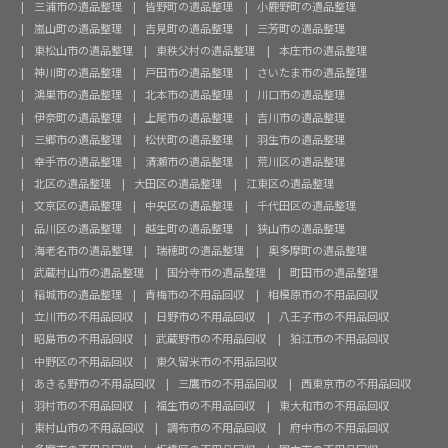
三浦市の遺品整理
皆野町の遺品整理
小鹿野町の遺品整理
嵐山町の遺品整理
吉見町の遺品整理
三芳町の遺品整理
東松山市の遺品整理
東秩父村の遺品整理
本庄市の遺品整理
神川町の遺品整理
戸田市の遺品整理
さいたま市の遺品整理
鴻巣市の遺品整理
北本市の遺品整理
川口市の遺品整理
伊奈町の遺品整理
上尾市の遺品整理
吉川市の遺品整理
三郷市の遺品整理
松伏町の遺品整理
羽生市の遺品整理
幸手市の遺品整理
清瀬市の遺品整理
荒川区の遺品整理
北区の遺品整理
大田区の遺品整理
江東区の遺品整理
文京区の遺品整理
中央区の遺品整理
千代田区の遺品整理
品川区の遺品整理
越生町の遺品整理
狭山市の遺品整理
海老名市の遺品整理
瑞穂町の遺品整理
奥多摩町の遺品整理
武蔵村山市の遺品整理
国分寺市の遺品整理
町田市の遺品整理
稲城市の遺品整理
青梅市の不用品回収
相模原市の不用品回収
立川市の不用品回収
日野市の不用品回収
八王子市の不用品回収
昭島市の不用品回収
武蔵野市の不用品回収
狛江市の不用品回収
中野区の不用品回収
東久留米市の不用品回収
あきる野市の不用品回収
三鷹市の不用品回収
西東京市の不用品回収
羽村市の不用品回収
福生市の不用品回収
東大和市の不用品回収
東村山市の不用品回収
調布市の不用品回収
府中市の不用品回収